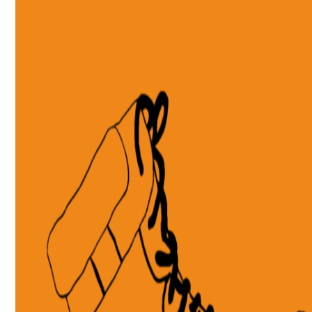
Avancé
Ce niveau s’adresse aux danseurs confirmés, qui pratiquent chez eux chaque semaine et le Lin
partie de leur vie.
Vous avez participé à des ateliers et probablement à différents festivals et/ou vous avais partic
compétitions. Vous allez danser fréquente ment, vous pouvez mélanger les pas avec aisance e
confortable a tous les tempos. Vous êtes capable du faire des Swing out et autres mouvement
très rapides.
Votre connexion est solide et vous utilisez différentes techniques de « strech » en dansant. Vo
d’enrichir votre danse avec des mouvements Solo Jazz avec votre partenaire de manière
Vous appréciez le rythme, la syncope et la musicalité. Vous pouvez facilement mémoriser de n
come le Bigg Apple.
Dans ce niveau nos professeurs feront leur mieux pour exprimer vos qualités et vous surpr
merveilleux monde de la musicalité et de l’interprétation libre pendant que vous dansez avec v