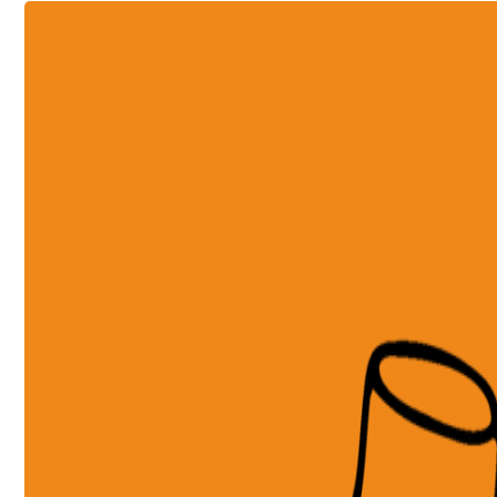
Intermédiaire avancé
Ce niveau s’adresse aux danseurs qui suivent régulièrement des cours ou pratiquent un peu che
danser fréquemment et vous pouvez mélanger les pas avec aisance. Vous êtes bien connu sous v
vous prenez soin de votre partenaire sur la piste de danse.
Vous vous sentez à l’aise de danser des Swing Out à différentes vitesses et d’utiliser des 
avancés tels que le Sugar Push et similaires mouvements ne sont pas un mystère pour vo
également commencé à comprendre l’importance des pas de Solo Jazz dans votre danse et à 
Sham.
Vous souhaitez connaître plus de variations rythmiques et développer votre musicalité, é