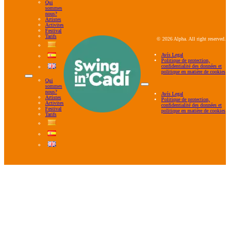
Qui
sommes
nous?
Artistes
Activites
Festival
Tarifs
© 2026 Alpha. All right reserved.
Avís Legal
Politique de protection,
confidentialité des données et
politique en matière de cookies
Qui
sommes
nous?
Avís Legal
Artistes
Politique de protection,
Activites
confidentialité des données et
Festival
politique en matière de cookies
Tarifs