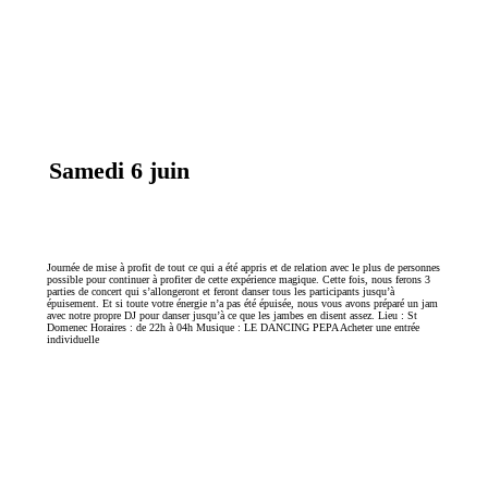
Samedi 6 juin
Journée de mise à profit de tout ce qui a été appris et de relation avec le plus de personnes
possible pour continuer à profiter de cette expérience magique. Cette fois, nous ferons 3
parties de concert qui s’allongeront et feront danser tous les participants jusqu’à
épuisement. Et si toute votre énergie n’a pas été épuisée, nous vous avons préparé un jam
avec notre propre DJ pour danser jusqu’à ce que les jambes en disent assez. Lieu : St
Domenec Horaires : de 22h à 04h Musique : LE DANCING PEPA Acheter une entrée
individuelle