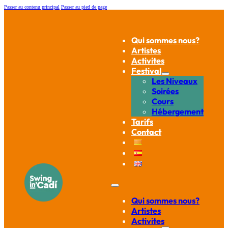
Passer au contenu principal
Passer au pied de page
Qui sommes nous?
Artistes
Activites
Festival
Les Niveaux
Soirées
Cours
Hébergement
Tarifs
Contact
Qui sommes nous?
Artistes
Activites