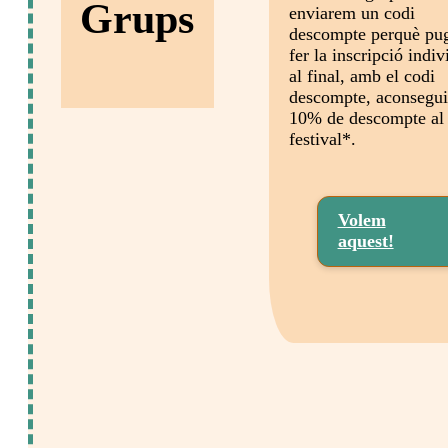
Grups
enviarem un codi
descompte perquè pu
fer la inscripció indiv
al final, amb el codi
descompte, aconsegui
10% de descompte al
festival*.
Volem
aquest!