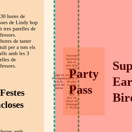
:30 hores de
sses de Lindy hop
 tres parelles de
fessors.
 hores de taster
tuït per a tots els
ells amb les 3
Activitats
elles de
opcionals
Sup
amb un
fessors.
preu extra
Party
a escollir:
- Dinar
Regal de
botifarrada
Ear
benvinguda
popular el
a la 4a
dissabte
Pass
edició del
(+ 11€)
festival
- Dinar
 Festes
tipus
Bir
"pica
pica" de
comiat del
ncloses
diumenge
(+ 26,5€)
 festes amb