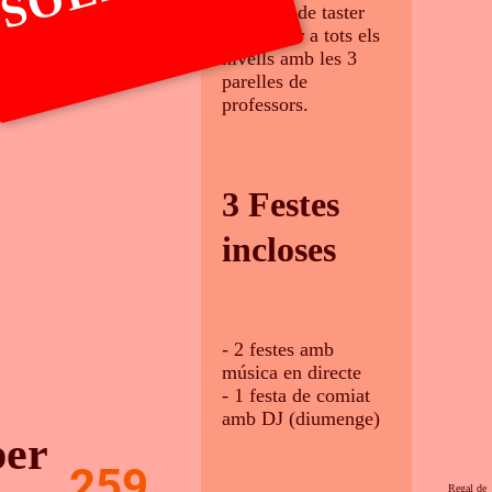
- 3 hores de taster
gratuït per a tots els
nivells amb les 3
parelles de
professors.
3 Festes
incloses
- 2 festes amb
música en directe
- 1 festa de comiat
amb DJ (diumenge)
per
259
Regal de