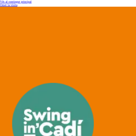
Vés al contingut principal
Omet la visita