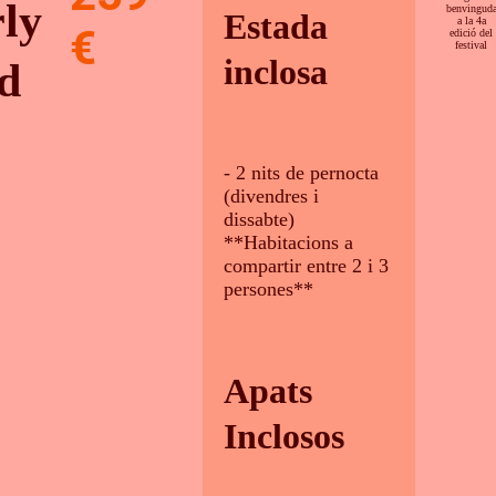
ly
benvingud
Estada
a la 4a
€
edició del
festival
inclosa
d
- 2 nits de pernocta
(divendres i
dissabte)
**Habitacions a
compartir entre 2 i 3
persones**
Apats
Inclosos