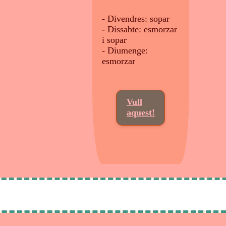
- Divendres: sopar
- Dissabte: esmorzar
i sopar
- Diumenge:
esmorzar
Vull
aquest!