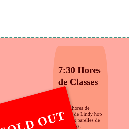
7:30 Hores
de Classes
- 4:30 hores de
SOLD OUT
classes de Lindy hop
amb tres parelles de
professors.