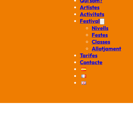
Qui som?
Artistes
Activitats
Festival
Nivells
Festes
Classes
Allotjament
Tarifes
Contacte