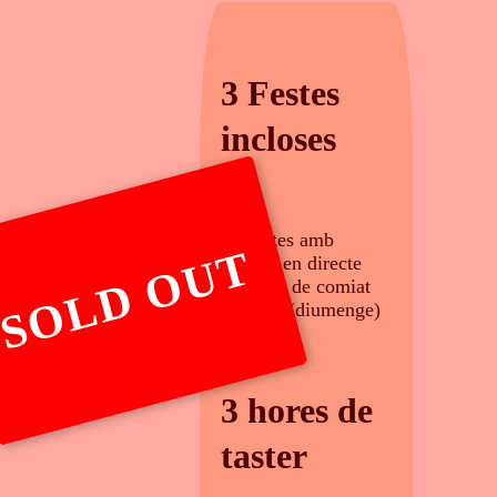
3 Festes
incloses
- 2 festes amb
SOLD OUT
música en directe
- 1 festa de comiat
amb DJ (diumenge)
3 hores de
taster