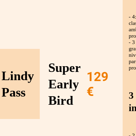
- 4
cla
amb
pro
- 3
gra
niv
par
Super
pro
Lindy
129
Early
€
Pass
3
Bird
i
- 2