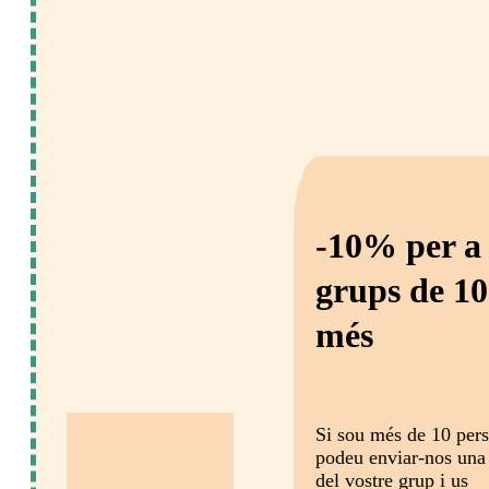
-10% per a
grups de 10
més
Si sou més de 10 per
podeu enviar-nos una 
del vostre grup i us