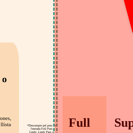
 o
sones,
Full
Su
llista
*Descompte pel preu de
l'entrada Full Pass
Lindy, Lindy Pass o