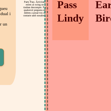
Pass
Ear
Party Pass. Activitats
extres al swing no
gueu
tindran descompte. Per
qualsevol pregunta no
idual i
dubteu a posar-vos en
Lindy
Bir
contacte amb nosaltres.
r un