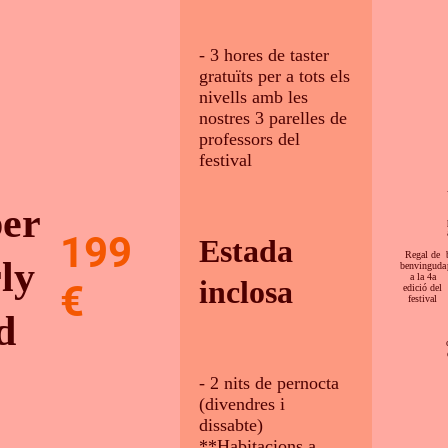
- 3 hores de taster
gratuïts per a tots els
nivells amb les
nostres 3 parelles de
professors del
festival
er
199
Estada
Regal de
ly
benvinguda
a la 4a
inclosa
€
edició del
festival
d
- 2 nits de pernocta
(divendres i
dissabte)
**Habitacions a