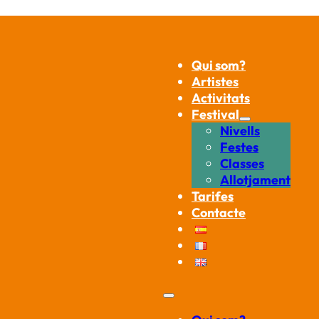
Qui som?
Artistes
Activitats
Festival
Nivells
Festes
Classes
Allotjament
Tarifes
Contacte